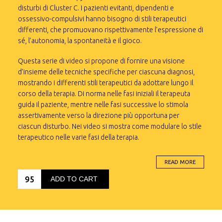
disturbi di Cluster C. I pazienti evitanti, dipendenti e
ossessivo-compulsivi hanno bisogno di stili terapeutici
differenti, che promuovano rispettivamente l’espressione di
sé, l’autonomia, la spontaneità e il gioco.
Questa serie di video si propone di fornire una visione
d’insieme delle tecniche specifiche per ciascuna diagnosi,
mostrando i differenti stili terapeutici da adottare lungo il
corso della terapia. Di norma nelle fasi iniziali il terapeuta
guida il paziente, mentre nelle fasi successive lo stimola
assertivamente verso la direzione più opportuna per
ciascun disturbo. Nei video si mostra come modulare lo stile
terapeutico nelle varie fasi della terapia.
Capitolo 1: presenta un esempio di Disturbo Evitante di
Personalità, caratterizzato da uno stile di coping fortemente
READ MORE
evitante. La terapia è incentrata sul bisogno di esprimersi e
95
ADD TO CART
di avere fiducia in se stessi.
Capitolo 2: si focalizza sul Disturbo Dipendente di
Personalità, una patologia che porta i pazienti ad essere