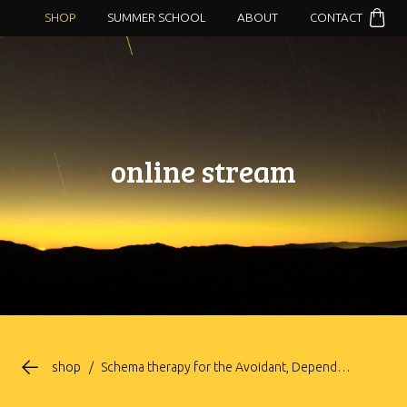
SHOP
SUMMER SCHOOL
ABOUT
CONTACT
online stream
shop
/
Schema therapy for the Avoidant, Dependent and Obsessive-Compulsive Personality Disorder ITALIANO