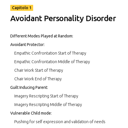
arrendevoli e a compiacere gli altri a discapito dei propri
bisogni. Le scene di questa serie di video mostrano come il
Capitolo 1
terapeuta si concentri sul bisogno frustrato di autonomia
Avoidant Personality Disorder
della paziente, stimolandone le condotte autonome nel
corso della terapia.
Different Modes Played at Random:
Capitolo 3: è incentrato sul Disturbo Ossessivo-Compulsivo
di Personalità; i pazienti che soffrono di questo disturbo
Avoidant Protector:
utilizzano uno stile di coping di ipercompensazione,
Empathic Confrontation Start of Therapy
attenendosi a rigide norme di comportamento ed
Empathic Confrontation Middle of Therapy
esercitando un controllo eccessivo, a fronte del bisogno
frustrato di spontaneità e gioco.
Chair Work Start of Therapy
Chair Work End of Therapy
Guilt Inducing Parent:
Imagery Rescripting Start of Therapy
Imagery Rescripting Middle of Therapy
Vulnerable Child mode:
Pushing for self expression and validation of needs