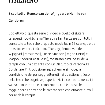
ITALIANO
6 capitoli di Remco van der Wijngaart e Hannie van
Genderen
L’obiettivo di questa serie di video è quello di aiutare
terapeuti nuovi Schema Therapy a familiarizzare con tutti i
concetti e le tecniche di questo modello. In 91 scene, tre tra
i massimi esperti in Schema Therapy, Remco van der
Wijngaart (Paesi Bassi), Susan Simpson (Regno Unito) e
Marjon Nadort (Paesi Bassi), mostrano tutti i passi della
terapia con una paziente con un Disturbo di Personalità
Borderline: l’introduzione agli schemi e ai mode, la
condivisione dei punteggi ottenuti nei questionari, l’uso
delle tecniche cognitive, esperienziali e comportamentali, i
vari schemi e mode e i cambiamenti che è possibile
raggiungere adottando le diverse tecniche durante tutto il
corso della terapia.
Vengono mostrate anche le tecniche più comuni da usare