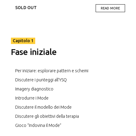
nella fase finale della terapia e gli esercizi volti a potenziare il
SOLD OUT
READ MORE
mode dell’Adulto Sano. Inoltre, tramite diversi esercizi lo
spettatore è invitato a ragionare su come poter gestire
meglio le situazioni terapeutiche proposte.
Questa produzione si può usare come parte integrante di
un corso di Schema Therapy o come materiale
Capitolo 1
supplementare all’interno di incontri di intervisione o
Fase iniziale
supervisione.
Per iniziare: esplorare pattern e schemi
Scarica il libretto
Discutere i punteggi all’YSQ
Imagery diagnostico
Introdurre i Mode
Discutere il modello dei Mode
Discutere gli obiettivi della terapia
Gioco “Indovina il Mode”