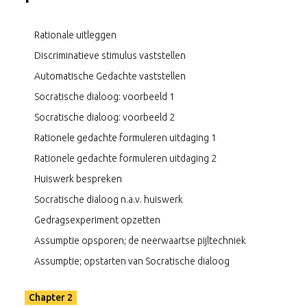
Bijna iedere scene wordt gevolgd door aanvullend
deskundigencommentaar die verdere toelichting geeft op
Rationale uitleggen
de getoonde strategie.
Discriminatieve stimulus vaststellen
Deze online stream is daarmee niet alleen geschikt voor de
beginnende cognitief therapeut maar biedt de meer ervaren
Automatische Gedachte vaststellen
cognitief therapeut mogelijkheden tot verdieping. De online
Socratische dialoog: voorbeeld 1
streams kunnen tevens gebruikt worden in het onderwijs in
Cognitieve Gedragstherapie.
Socratische dialoog: voorbeeld 2
Rationele gedachte formuleren uitdaging 1
Rationele gedachte formuleren uitdaging 2
Huiswerk bespreken
Socratische dialoog n.a.v. huiswerk
Gedragsexperiment opzetten
Assumptie opsporen; de neerwaartse pijltechniek
Assumptie; opstarten van Socratische dialoog
Chapter 2