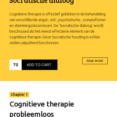
Socratische dialoog
Cognitieve therapie is effectief gebleken in de behandeling
van verschillende angst-, eet-, psychotische-, somatoforme-
en stemmingsstoornissen. De ‘Socratische dialoog’ wordt
beschouwd als het meest effectieve element van de
cognitieve therapie. Deze Socratische houding is echter
zelden uitputtend beschreven.
Download Booklet
READ MORE
70
Deze online stream toont nu hoe de Socratische houding in
ADD TO CART
de verschillende fasen van het cognitief therapeutisch
proces toegepast kan worden. Bovendien worden
probleemsituaties getoond die voortkomen uit
clientvariabelen of therapeutvaria- belen: de cliënt is sterk
overtuigd van de automatische gedachten, ontkent de
Chapter 1
geloofwaardigheid ervan of vermijdt in de gesprekken
Cognitieve therapie
iedere confrontatie met de automatische gedachten, of de
therapeut is te directief of te empathisch.
probleemloos