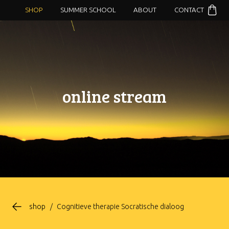
SHOP
SUMMER SCHOOL
ABOUT
CONTACT
online stream
shop
/
Cognitieve therapie Socratische dialoog